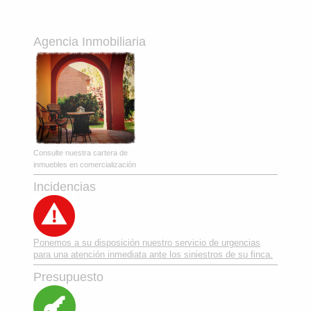
Agencia Inmobiliaria
Consulte nuestra cartera de
inmuebles en comercialización
Incidencias
Ponemos a su disposición nuestro servicio de urgencias
para una atención inmediata ante los siniestros de su finca.
Presupuesto