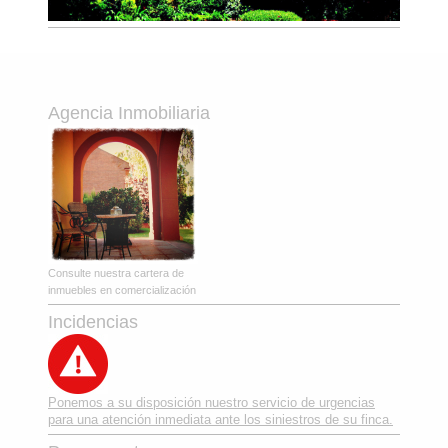
Agencia Inmobiliaria
Consulte nuestra cartera de
inmuebles en comercialización
Incidencias
Ponemos a su disposición nuestro servicio de urgencias
para una atención inmediata ante los siniestros de su finca.