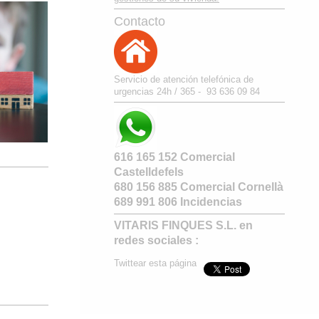
Contacto
Servicio de atención telefónica de
urgencias 24h / 365 - 93 636 09 84
616 165 152 Comercial
Castelldefels
680 156 885 Comercial Cornellà
689 991 806 Incidencias
VITARIS FINQUES S.L.
en
redes sociales :
Twittear esta página