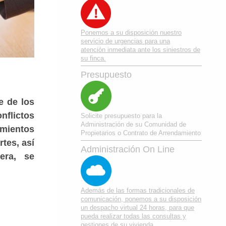
Ponemos a su disposición nuestro
servicio de urgencias para una
atención inmediata ante los siniestros de
su finca.
Presupuesto
e de los
nflictos
Solicite presupuesto para la
Administración de su Comunidad de
imientos
Propietarios o Contrato de Arrendamiento
rtes, así
Administración On Line
era, se
Además de las formas tradicionales de
comunicación, ponemos a su disposición
un despacho virtual 24 horas, para que
pueda realizar todas las consultas y
gestiones de su vivienda.