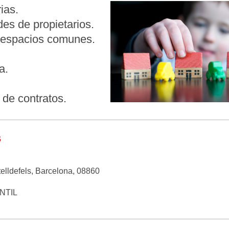
ias.
es de propietarios.
e espacios comunes.
a.
 de contratos.
s
ldefels, Barcelona, 08860
NTIL