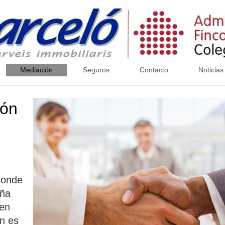
Mediación
Seguros
Contacto
Noticias
ión
 donde
aña
ren
ón es